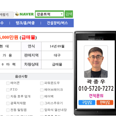
6,000만원
(
급매물
)
현대
연식
14년 09월
자가용
판매지역
대구
70마력
차량상태
급매물
옵션사항
에어콘
파워윈도우
P.T.O
에어브레이크
자동 호루 덮개
에어백
광폭적재함
그리스주유기
전동 틸팅캡
앞좌석 열선내장