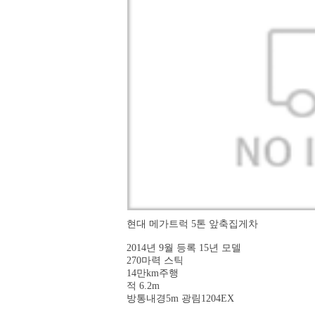
현대 메가트럭 5톤 앞축집게차
2014년 9월 등록 15년 모델
270마력 스틱
14만km주행
적 6.2m
방통내경5m 광림1204EX