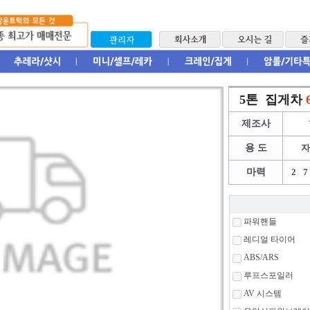
5톤 집게차
제조사
용 도
마력
2
파워핸들
레디얼 타이어
ABS/ARS
루프스포일러
AV 시스템