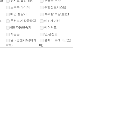
크
뒤시트 열선내장
후륜축 추가
노주부 타이어
주행정보시스템
매연 절감기
적재함 보강(철판)
트
무선도어 잠금장치
네비게이션
6단 자동변속기
에어덕트
자동문
냉,온장고
멀티펑션시트(메가
풀에어 브레이크(챔
트럭)
버)