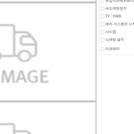
유압식파워브레이
속도제한장치
TV / DMB
에어 서스펜션 시
샤시캡
노래방 설치
타코메타