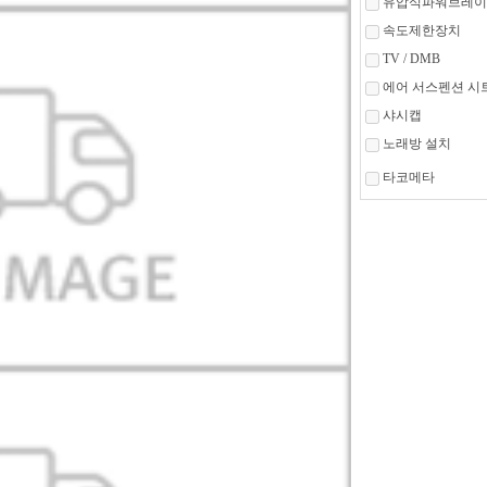
유압식파워브레이
속도제한장치
TV / DMB
에어 서스펜션 시
샤시캡
노래방 설치
타코메타