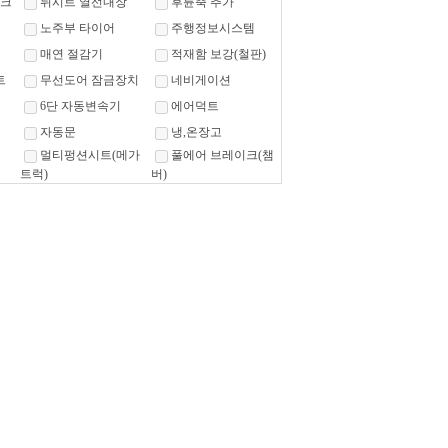
크
뒤시트 열선내장
후륜축 추가
노주부 타이어
주행정보시스템
매연 절감기
적재함 보강(철판)
트
무선도어 잠금장치
네비게이션
6단 자동변속기
에어덕트
자동문
냉,온장고
멀티펑션시트(메가
풀에어 브레이크(챔
트럭)
버)