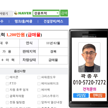
트럭
1,200만원
(
급매물
)
대우
연식
11년 02월
자가용
판매지역
경북
60마력
차량상태
급매물
옵션사항
에어콘
파워윈도우
P.T.O
에어브레이크
자동 호루 덮개
에어백
광폭적재함
그리스주유기
전동 틸팅캡
앞좌석 열선내장