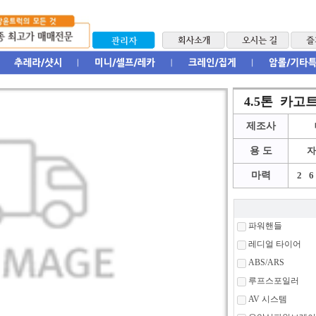
4.5톤 카고
제조사
용 도
마력
2
파워핸들
레디얼 타이어
ABS/ARS
루프스포일러
AV 시스템